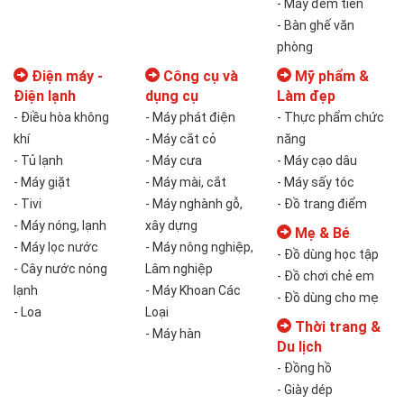
- Máy đếm tiền
- Bàn ghế văn
phòng
Điện máy -
Công cụ và
Mỹ phẩm &
Điện lạnh
dụng cụ
Làm đẹp
- Điều hòa không
- Máy phát điện
- Thực phẩm chức
khí
- Máy cắt cỏ
năng
- Tủ lạnh
- Máy cưa
- Máy cạo dâu
- Máy giặt
- Máy mài, cắt
- Máy sấy tóc
- Tivi
- Máy nghành gỗ,
- Đồ trang điểm
- Máy nóng, lạnh
xây dựng
Mẹ & Bé
- Máy lọc nước
- Máy nông nghiệp,
- Đồ dùng học tập
- Cây nước nóng
Lâm nghiệp
- Đồ chơi chẻ em
lạnh
- Máy Khoan Các
- Đồ dùng cho mẹ
- Loa
Loại
Thời trang &
- Máy hàn
Du lịch
- Đồng hồ
- Giày dép