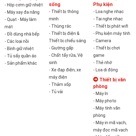
sống
Phụ kiện
- Hộp cơm giữ nhiệt
- Thiết bị thông
- Loa nghe nhạc
- Máy xay đa năng
minh
- Tai nghe nhạc
- Quạt - Máy làm
- Thùng rác
- Thiết bị phát wifi
mát
- Thiết bị điện &
- Phụ kiện máy tính
- Đồ dùng nhà bếp
Thiết bị chiếu sáng
- Camera
- Các loại nồi
- Giường gấp
- Thiết bị chơi
- Bình giữ nhiệt
- Chất tẩy rửa, Vệ
game
- Tủ sấy quần áo
sinh
- Thẻ nhớ
- Sản phẩm khác
- Xe đạp điện, xe
- Loa di động
máy điện
Thiết bị văn
- Thảm xốp
phòng
- Tủ vải
- Máy In
- Máy photo
- Máy tính văn
phòng
- Máy in mã vạch,
máy đọc mã vạch