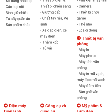
- Thiết bị điện &
- Phụ kiện máy tính
- Đồ dùng nhà bếp
Thiết bị chiếu sáng
- Camera
- Các loại nồi
- Giường gấp
- Thiết bị chơi
- Bình giữ nhiệt
- Chất tẩy rửa, Vệ
game
- Tủ sấy quần áo
sinh
- Thẻ nhớ
- Sản phẩm khác
- Xe đạp điện, xe
- Loa di động
máy điện
Thiết bị văn
- Thảm xốp
phòng
- Tủ vải
- Máy In
- Máy photo
- Máy tính văn
phòng
- Máy in mã vạch,
máy đọc mã vạch
- Máy đếm tiền
- Bàn ghế văn
phòng
Điện máy -
Công cụ và
Mỹ phẩm &
Điện lạnh
dụng cụ
Làm đẹp