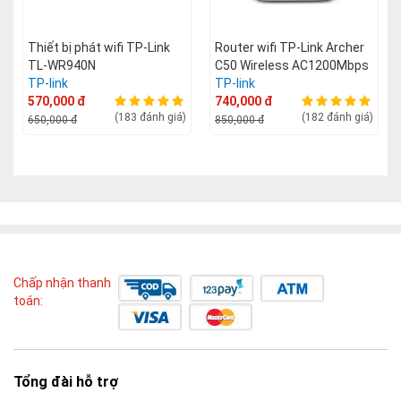
Thiết bị phát wifi TP-Link
Router wifi TP-Link Archer
TL-WR940N
C50 Wireless AC1200Mbps
TP-link
TP-link
570,000 đ
740,000 đ
(183 đánh giá)
(182 đánh giá)
650,000 đ
850,000 đ
Chấp nhận thanh
toán:
Tổng đài hỗ trợ