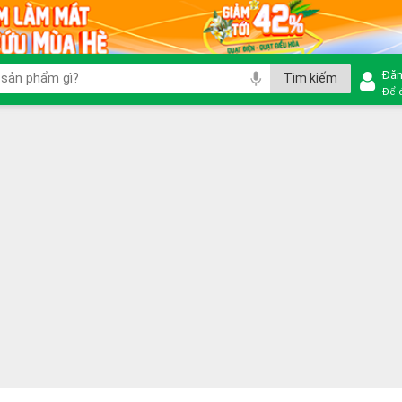
Đăn
Để 