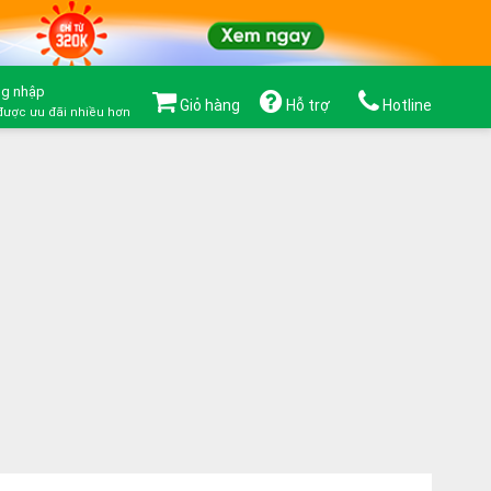
g nhập
Giỏ hàng
Hỗ trợ
Hotline
được ưu đãi nhiều hơn